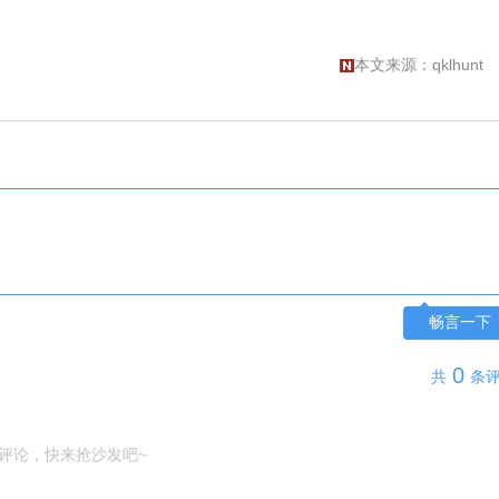
本文来源：qklhunt
畅言一下
0
共
条
评论，快来抢沙发吧~