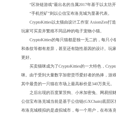
“区块链游戏”最出名的当属2017年基于以太坊开发平台
“手机挖矿”则以公信宝布洛克城为显著代表。
CryptoKitties以太猫由设计工作室 Axio
玩家可买卖并繁殖不同品种的电子宠物小猫。
CryptoKitties的每只猫都是独一无二的，
和条纹等都有差异，甚至还有隐性基因的设计。玩
更好。
买卖猫咪成为了CryptoKitties的一大特色，C
咪。由于受到大量数字加密货币爱好者的热捧，游
其中最贵的一只猫在市场上最高标价是340万美元。
之后出现的百度莱茨狗、小米加密兔、网易招
公信宝布洛克城当前是基于公信链(GXChain)底层
布洛克城模拟的是虚拟城市，每一个用户，在布洛